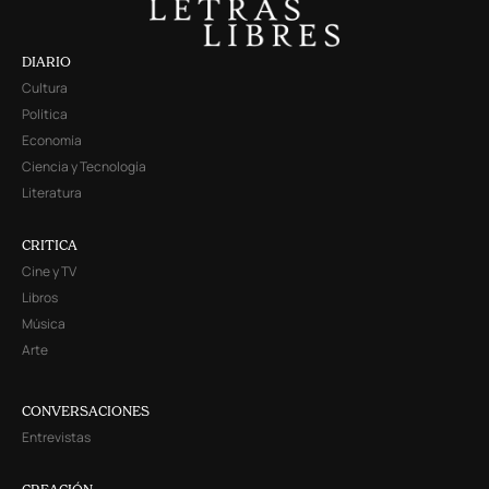
DIARIO
Cultura
Política
Economía
Ciencia y Tecnología
Literatura
CRITICA
Cine y TV
Libros
Música
Arte
CONVERSACIONES
Entrevistas