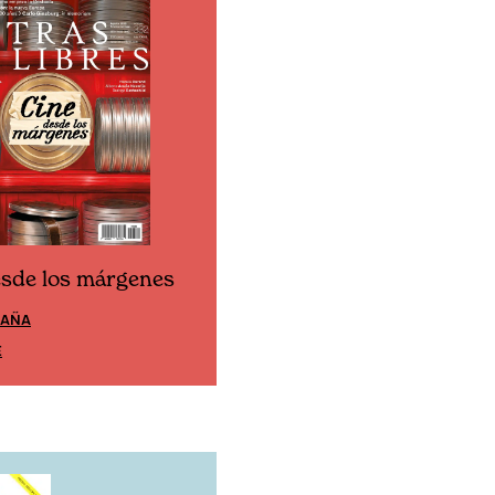
esde los márgenes
Cine desde los márgen
PAÑA
EDICIÓN MÉXICO
E
SUSCRÍBETE