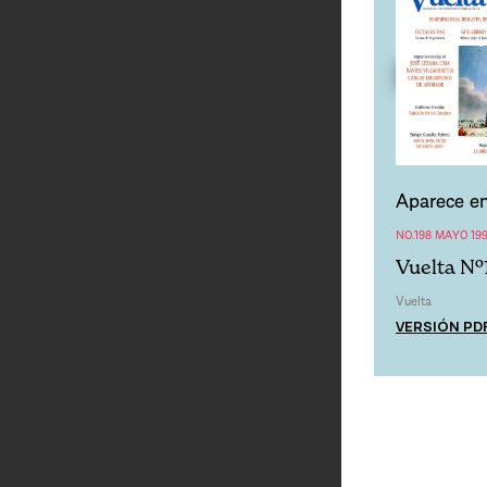
Aparece en
NO.198 MAYO 19
Vuelta Nº
Vuelta
VERSIÓN PD