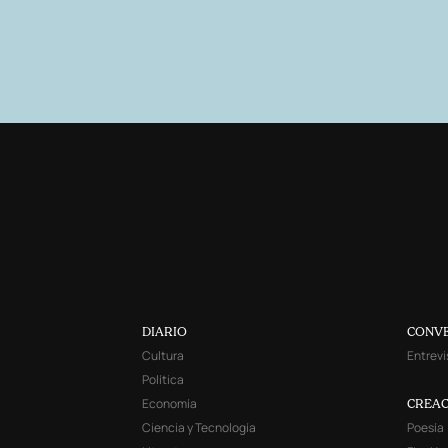
DIARIO
CONV
Cultura
Entrevi
Política
Economía
CREAC
Ciencia y Tecnología
Poesía