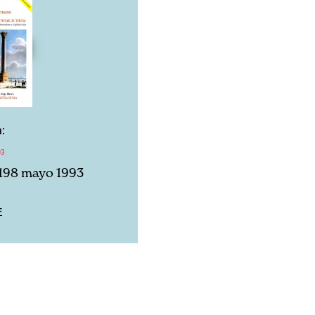
:
93
198 mayo 1993
F