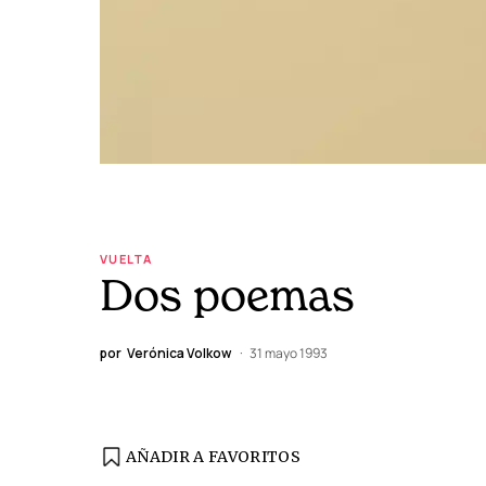
VUELTA
Dos poemas
por
Verónica Volkow
31 mayo 1993
AÑADIR A FAVORITOS