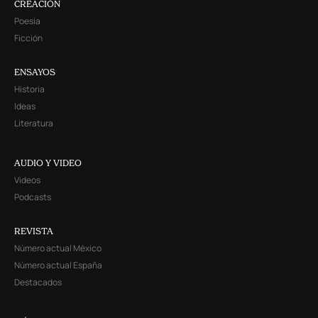
CREACIÓN
Poesía
Ficción
ENSAYOS
Historia
Ideas
Literatura
AUDIO Y VIDEO
Videos
Podcasts
REVISTA
Número actual México
Número actual España
Destacados