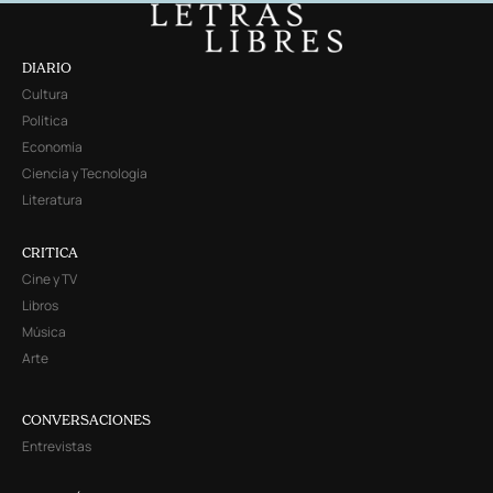
DIARIO
Cultura
Política
Economía
Ciencia y Tecnología
Literatura
CRITICA
Cine y TV
Libros
Música
Arte
CONVERSACIONES
Entrevistas