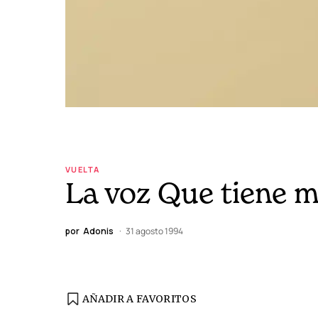
VUELTA
La voz Que tiene m
por
Adonis
31 agosto 1994
AÑADIR A FAVORITOS