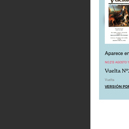
Aparece en
NO.213 AGOSTO 
Vuelta Nº
Vuelta
VERSIÓN PD