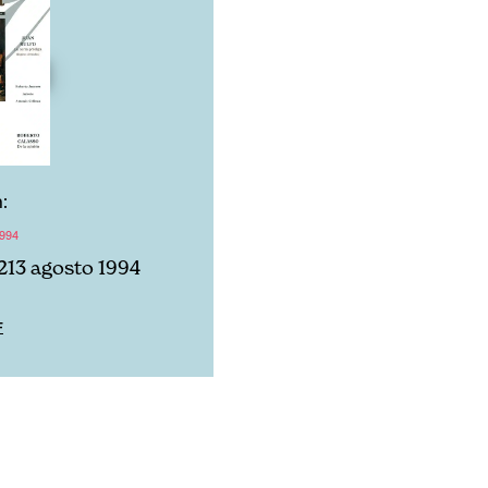
:
1994
213 agosto 1994
F