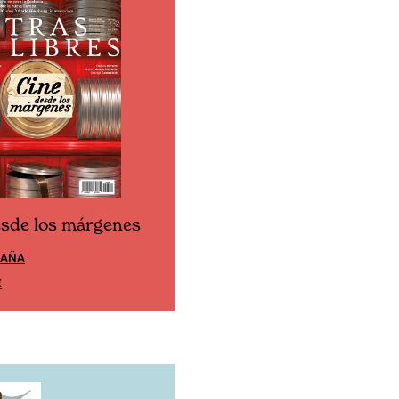
esde los márgenes
Cine desde los márgen
PAÑA
EDICIÓN MÉXICO
E
SUSCRÍBETE