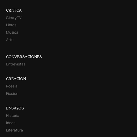
CRITICA
Cine y TV
Libros
Música
Arte
CONVERSACIONES
Entrevistas
CREACIÓN
Poesía
Ficción
ENSAYOS
Historia
Ideas
Literatura