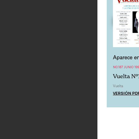
Aparece en
NO.187 JUNIO 19
Vuelta Nº
Vuelta
VERSIÓN PD