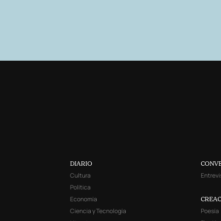
DIARIO
CONV
Cultura
Entrevi
Política
Economía
CREAC
Ciencia y Tecnología
Poesía