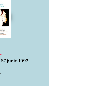
:
92
187 junio 1992
F