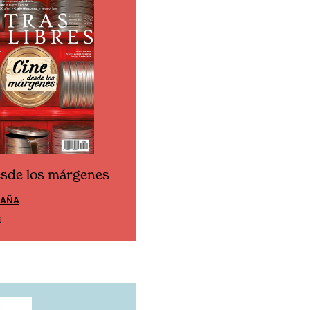
esde los márgenes
Cine desde los márgen
PAÑA
EDICIÓN MÉXICO
E
SUSCRÍBETE