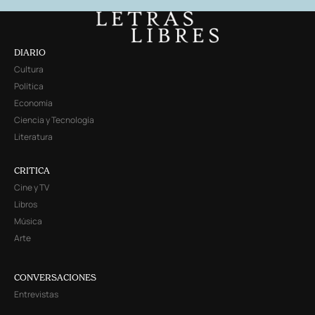
DIARIO
Cultura
Política
Economía
Ciencia y Tecnología
Literatura
CRITICA
Cine y TV
Libros
Música
Arte
CONVERSACIONES
Entrevistas