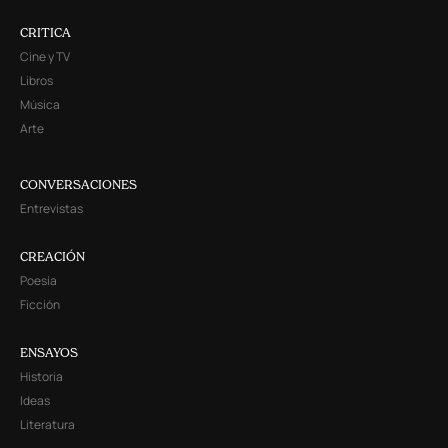
CRITICA
Cine y TV
Libros
Música
Arte
CONVERSACIONES
Entrevistas
CREACIÓN
Poesía
Ficción
ENSAYOS
Historia
Ideas
Literatura