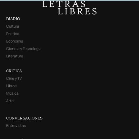
DIARIO
Cultura
Política
Economía
Ciencia y Tecnología
Literatura
CRITICA
Cine y TV
Libros
Música
Arte
CONVERSACIONES
Entrevistas