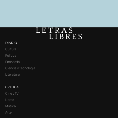
DIARIO
Cultura
Política
Economía
Ciencia y Tecnología
Literatura
CRITICA
Cine y TV
Libros
Música
Arte