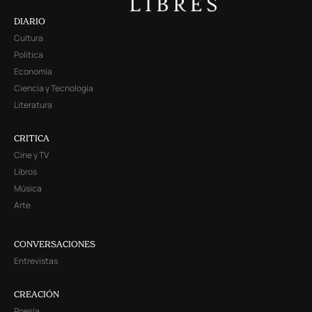
DIARIO
Cultura
Política
Economía
Ciencia y Tecnología
Literatura
CRITICA
Cine y TV
Libros
Música
Arte
CONVERSACIONES
Entrevistas
CREACIÓN
Poesía