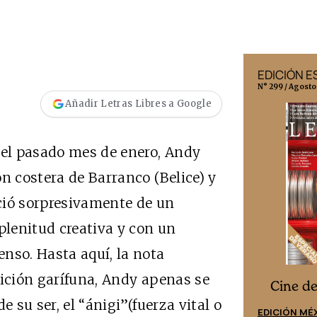
EDICIÓN MÉXICO
EDICIÓN 
N° 332 / Agosto 2026
N° 299 / Agosto
Añadir Letras Libres a Google
el pasado mes de enero, Andy
n costera de Barranco (Belice) y
eció sorpresivamente de un
plenitud creativa y con un
nso. Hasta aquí, la nota
dición garífuna, Andy apenas se
Cine desde los márgenes
s
Cine d
e su ser, el “ánigi”(fuerza vital o
EDICIÓN ESPAÑA
EDICIÓN MÉ