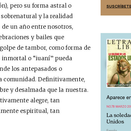
n), pero su forma astral o
SUSCRÍBETE
SUSCRÍBET
 sobrenatural y la realidad
de un año entre nosotros,
ebraciones y bailes que
 golpe de tambor, como forma de
a inmortal o “iuaní” pueda
onde los antepasados o
la comunidad. Definitivamente,
bre y desalmada que la nuestra.
Aparece en
itivamente alegre, tan
NO.78 MARZO 20
mente espiritual, tan
La soleda
Unidos
España