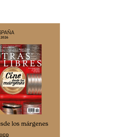
ESPAÑA
EDICIÓN MÉXICO
 2026
N° 332 / Agosto 2026
Cine desde los márgen
esde los márgenes
EDICIÓN ESPAÑA
XICO