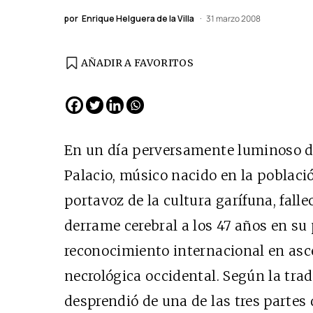
por
Enrique Helguera de la Villa
31 marzo 2008
AÑADIR A FAVORITOS
EDICIÓN ESPAÑA
N° 299 / Agosto 2026
En un día perversamente luminoso d
Palacio, músico nacido en la població
portavoz de la cultura garífuna, fall
derrame cerebral a los 47 años en su 
reconocimiento internacional en asce
necrológica occidental. Según la tra
Cine desde los márgene
desprendió de una de las tres partes d
EDICIÓN MÉXICO