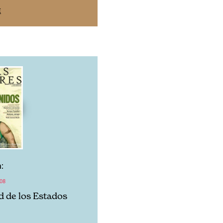
SUSCRÍBETE
E
:
08
d de los Estados