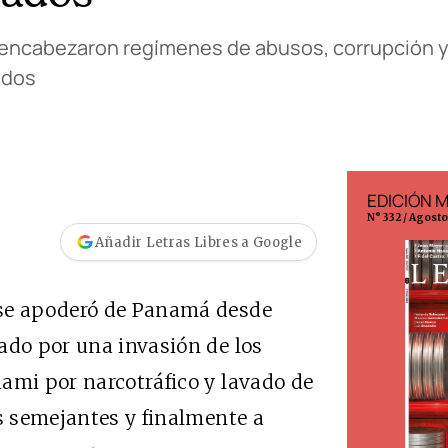
, encabezaron regímenes de abusos, corrupción 
ados
EDICIÓN ESPAÑA
EDICIÓN 
N° 299 / Agosto 2026
N° 332 / Agost
Añadir Letras Libres a Google
 se apoderó de Panamá desde
ado por una invasión de los
ami por narcotráfico y lavado de
os semejantes y finalmente a