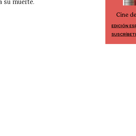
a su muerte.
Cine d
Cine desde los márgenes
EDICIÓN ES
EDICIÓN MÉXICO
SUSCRÍBET
SUSCRÍBETE