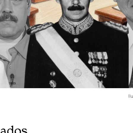
Il
iados