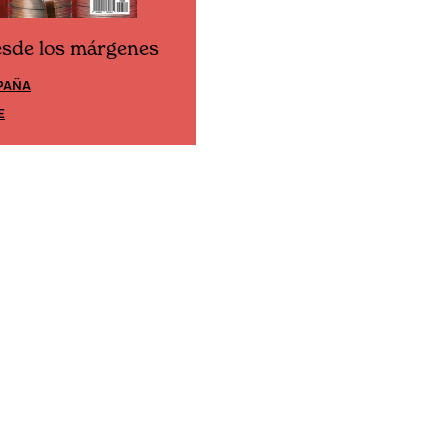
esde los márgenes
Cine desde los márgene
PAÑA
EDICIÓN MÉXICO
E
SUSCRÍBETE