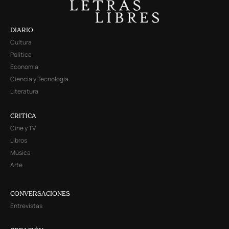
DIARIO
Cultura
Política
Economía
Ciencia y Tecnología
Literatura
CRITICA
Cine y TV
Libros
Música
Arte
CONVERSACIONES
Entrevistas