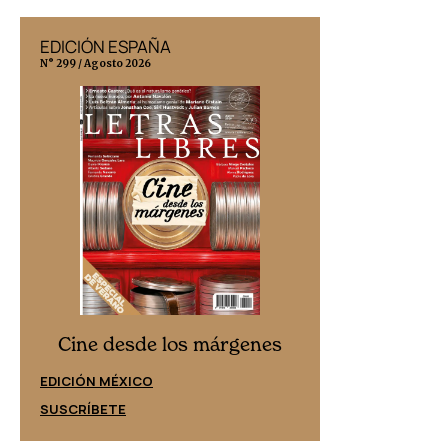
EDICIÓN ESPAÑA
EDICIÓN MÉX
N° 299 / Agosto 2026
N° 332 / Agosto 202
Cine desd
Cine desde los márgenes
EDICIÓN ESPAÑ
EDICIÓN MÉXICO
SUSCRÍBETE
SUSCRÍBETE