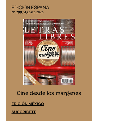
EDICIÓN ESPAÑA
EDICIÓN MÉX
N° 299 / Agosto 2026
N° 332 / Agosto 202
Cine desd
Cine desde los márgenes
EDICIÓN ESPAÑ
EDICIÓN MÉXICO
SUSCRÍBETE
SUSCRÍBETE