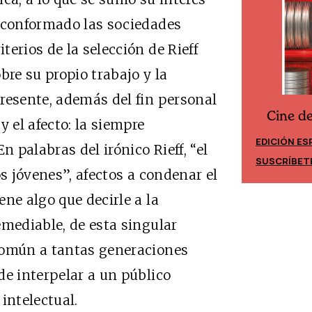
n conformado las sociedades
erios de la selección de Rieff
bre su propio trabajo y la
resente, además del fin personal
Cine d
Cine desde los márgenes
y el afecto: la siempre
EDICIÓN ES
EDICIÓN MÉXICO
n palabras del irónico Rieff, “el
SUSCRÍBET
SUSCRÍBETE
os jóvenes”, afectos a condenar el
ne algo que decirle a la
emediable, de esta singular
común a tantas generaciones
de interpelar a un público
intelectual.