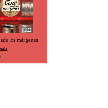
esde los márgenes
Cine desde los márgene
PAÑA
EDICIÓN MÉXICO
E
SUSCRÍBETE