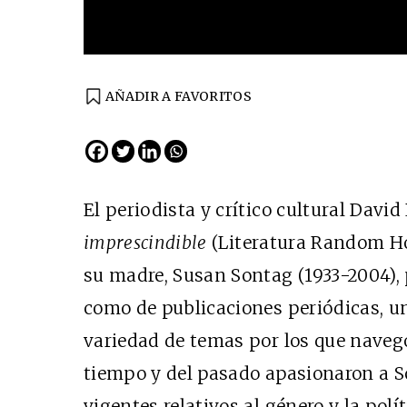
AÑADIR A FAVORITOS
El periodista y crítico cultural David
imprescindible
(Literatura Random Ho
su madre, Susan Sontag (1933-2004), 
como de publicaciones periódicas, un
variedad de temas por los que navegó 
tiempo y del pasado apasionaron a S
vigentes relativos al género y la polí