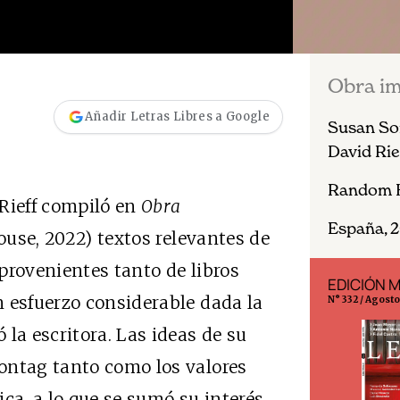
Obra im
Añadir Letras Libres a Google
Susan Son
David Rie
Random 
 Rieff compiló en
Obra
España, 2
use, 2022) textos relevantes de
provenientes tanto de libros
EDICIÓN ESPAÑA
EDICIÓN 
 esfuerzo considerable dada la
N° 299 / Agosto 2026
N° 332 / Agost
la escritora. Las ideas de su
ontag tanto como los valores
tica, a lo que se sumó su interés