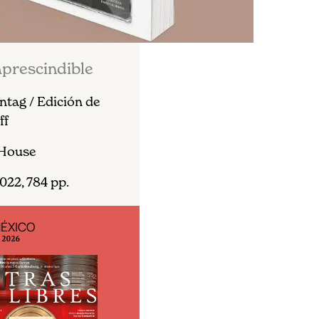
prescindible
tag / Edición de
ff
House
022, 784 pp.
MÉXICO
EDICIÓN ESPAÑA
o 2026
N° 299 / Agosto 2026