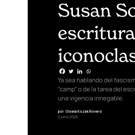
Susan So
escritur
iconocla
Ya sea hablando del fascism
“camp” o de la tarea del esc
una vigencia innegable.
por
Gisela Kozak Rovero
5 junio 2026