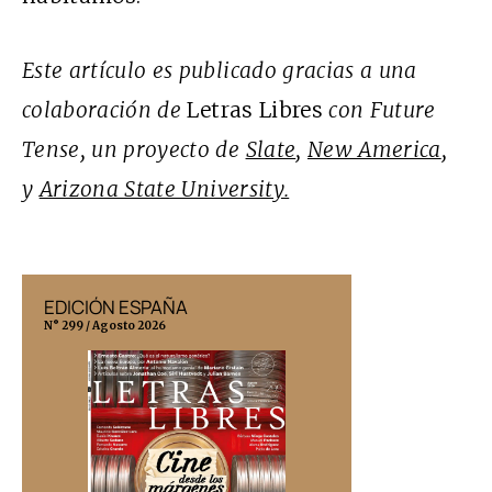
Este artículo es publicado gracias a una
colaboración de
Letras Libres
con Future
Tense, un proyecto de
Slate
,
New America
,
y
Arizona State University.
EDICIÓN ESPAÑA
EDICIÓN MÉX
N° 299 / Agosto 2026
N° 332 / Agosto 202