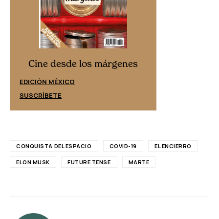
Cine desd
Cine desde los márgenes
EDICIÓN ESPAÑ
EDICIÓN MÉXICO
SUSCRÍBETE
SUSCRÍBETE
CONQUISTA DEL ESPACIO
COVID-19
EL ENCIERRO
ELON MUSK
FUTURE TENSE
MARTE