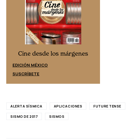
Cine desd
Cine desde los márgenes
EDICIÓN ESPAÑ
EDICIÓN MÉXICO
SUSCRÍBETE
SUSCRÍBETE
ALERTA SÍSMICA
APLICACIONES
FUTURE TENSE
SISMO DE 2017
SISMOS