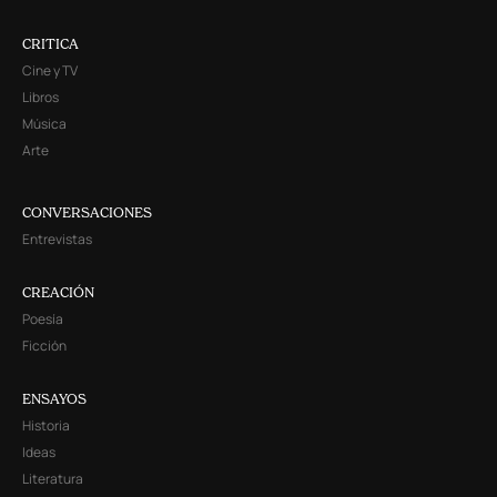
CRITICA
Cine y TV
Libros
Música
Arte
CONVERSACIONES
Entrevistas
CREACIÓN
Poesía
Ficción
ENSAYOS
Historia
Ideas
Literatura