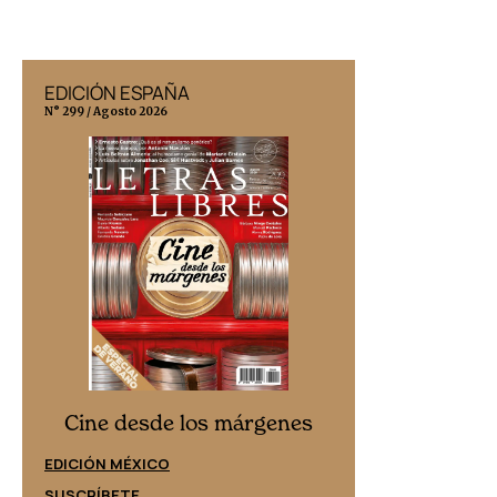
EDICIÓN ESPAÑA
EDICIÓN MÉX
N° 299 / Agosto 2026
N° 332 / Agosto 202
Cine desd
Cine desde los márgenes
EDICIÓN ESPAÑ
EDICIÓN MÉXICO
SUSCRÍBETE
SUSCRÍBETE