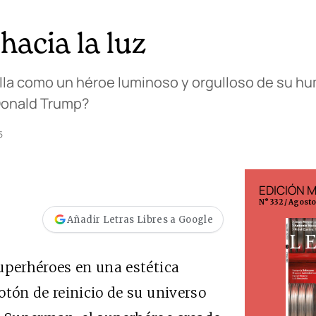
acia la luz
lla como un héroe luminoso y orgulloso de su hu
 Donald Trump?
5
EDICIÓN ESPAÑA
EDICIÓN 
N° 299 / Agosto 2026
N° 332 / Agost
Añadir Letras Libres a Google
uperhéroes en una estética
otón de reinicio de su universo