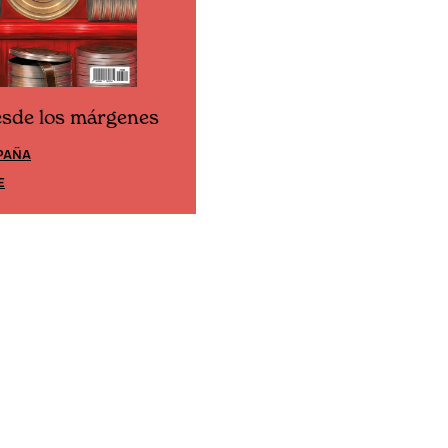
esde los márgenes
Cine desde los márgene
PAÑA
EDICIÓN MÉXICO
E
SUSCRÍBETE