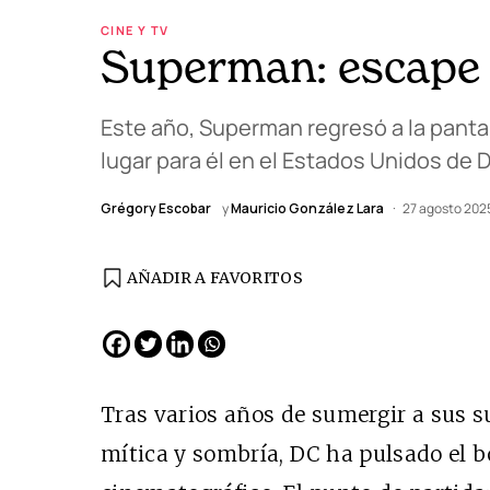
CINE Y TV
Superman: escape h
Este año, Superman regresó a la panta
lugar para él en el Estados Unidos de
Grégory Escobar
y
Mauricio González Lara
27 agosto 202
AÑADIR A FAVORITOS
Tras varios años de sumergir a sus s
mítica y sombría, DC ha pulsado el b