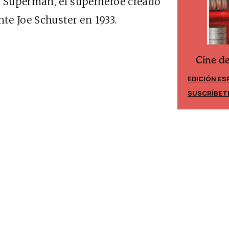
: Superman, el superhéroe creado
ante Joe Schuster en 1933.
Cine d
Cine desde los márgenes
EDICIÓN ES
EDICIÓN MÉXICO
SUSCRÍBET
SUSCRÍBETE