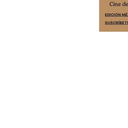
Cine desde los márgenes
es
Cine d
EDICIÓN ESPAÑA
EDICIÓN MÉ
SUSCRÍBETE
SUSCRÍBET