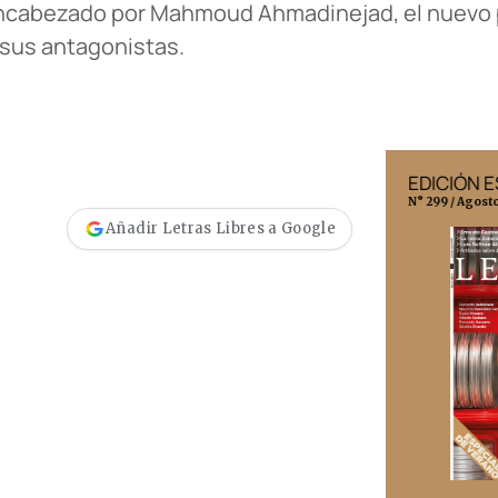
ncabezado por Mahmoud Ahmadinejad, el nuevo p
 sus antagonistas.
EDICIÓN MÉXICO
EDICIÓN 
N° 332 / Agosto 2026
N° 299 / Agost
Añadir Letras Libres a Google