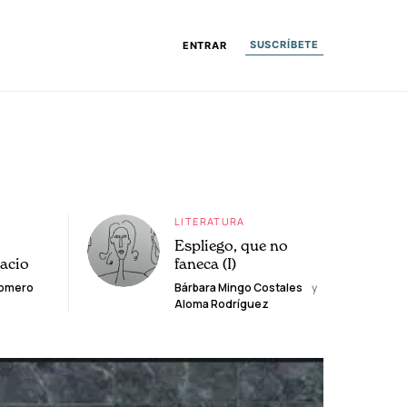
SUSCRÍBETE
ENTRAR
LITERATURA
Espliego, que no
lacio
faneca (I)
Romero
Bárbara Mingo Costales
y
Aloma Rodríguez