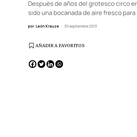
Después de años del grotesco circo e
sido una bocanada de aire fresco para
por
León Krauze
30 septiembre 2013
AÑADIR A FAVORITOS
EDICIÓN ESPAÑA
N° 299 / Agosto 2026