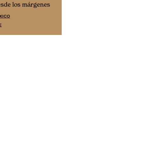
Cine desde los márgene
esde los márgenes
EDICIÓN ESPAÑA
XICO
SUSCRÍBETE
E