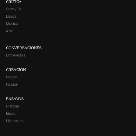
CRITICA
Cine y TV
Libros
Música
Arte
CONVERSACIONES
Entrevistas
CREACIÓN
Poesía
Ficción
ENSAYOS
Historia
Ideas
Literatura