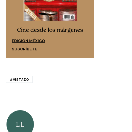
Cine desd
Cine desde los márgenes
EDICIÓN ESPAÑ
EDICIÓN MÉXICO
SUSCRÍBETE
SUSCRÍBETE
#VISTAZO