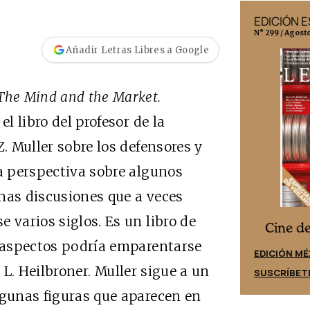
EDICIÓN MÉXICO
EDICIÓN 
N° 332 / Agosto 2026
N° 299 / Agost
Añadir Letras Libres a Google
The Mind and the Market.
 el libro del profesor de la
Z. Muller sobre los defensores y
da perspectiva sobre algunos
nas discusiones que a veces
 varios siglos. Es un libro de
Cine desde los márgenes
es
Cine d
s aspectos podría emparentarse
EDICIÓN ESPAÑA
EDICIÓN MÉ
 L. Heilbroner. Muller sigue a un
SUSCRÍBETE
SUSCRÍBET
lgunas figuras que aparecen en