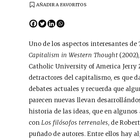
AÑADIR A FAVORITOS
EDICIÓN ESPAÑA
N° 299 / Agosto 2026
Uno de los aspectos interesantes de
Capitalism in Western Thought
(2002),
Catholic University of America Jerry 
detractores del capitalismo, es que 
debates actuales y recuerda que algu
parecen nuevas llevan desarrollándose
Cine desde los márgen
historia de las ideas, que en alguno
EDICIÓN MÉXICO
con
Los filósofos terrenales
, de Robert
SUSCRÍBETE
puñado de autores. Entre ellos hay a