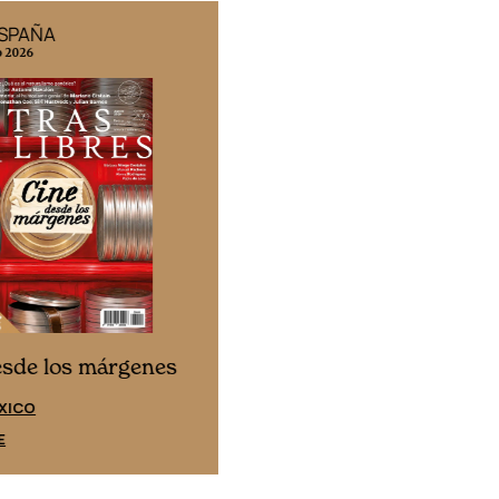
ESPAÑA
EDICIÓN MÉXICO
o 2026
N° 332 / Agosto 2026
Cine desde los márgene
esde los márgenes
EDICIÓN ESPAÑA
XICO
SUSCRÍBETE
E