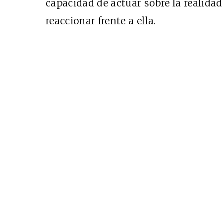
capacidad de actuar sobre la realida
reaccionar frente a ella.
Cine desde los márgen
EDICIÓN MÉXICO
SUSCRÍBETE