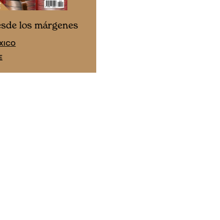
Cine desde los márgene
esde los márgenes
EDICIÓN ESPAÑA
XICO
SUSCRÍBETE
E