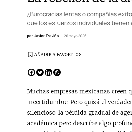
¿Burocracias lentas o compañías exito
que los esfuerzos individuales tienen
por
Javier Treviño
26 mayo 2026
AÑADIR A FAVORITOS
EDICIÓN ESPAÑA
N° 299 / Agosto 2026
Muchas empresas mexicanas creen qu
incertidumbre. Pero quizá el verdad
silencioso: la pérdida gradual de age
académica pero describe algo profund