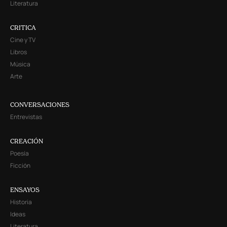
Literatura
CRITICA
Cine y TV
Libros
Música
Arte
CONVERSACIONES
Entrevistas
CREACIÓN
Poesía
Ficción
ENSAYOS
Historia
Ideas
Literatura