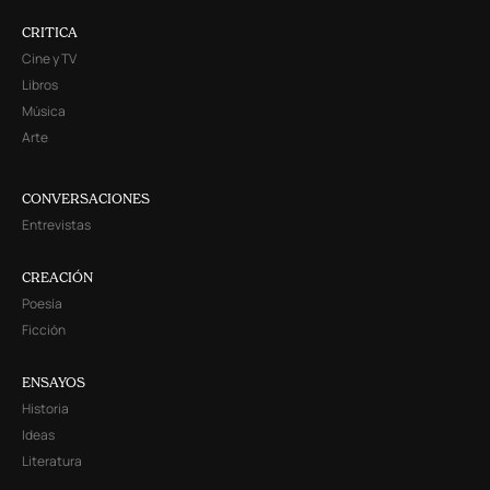
CRITICA
Cine y TV
Libros
Música
Arte
CONVERSACIONES
Entrevistas
CREACIÓN
Poesía
Ficción
ENSAYOS
Historia
Ideas
Literatura