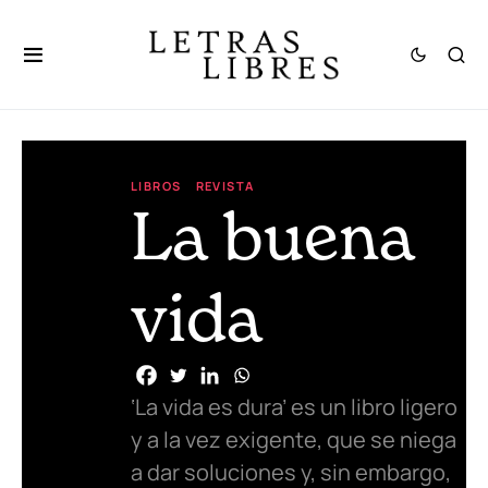
LIBROS
REVISTA
La buena
vida
‘La vida es dura’ es un libro ligero
y a la vez exigente, que se niega
a dar soluciones y, sin embargo,