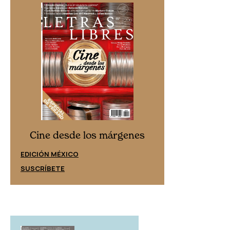
Cine desd
Cine desde los márgenes
EDICIÓN ESPAÑ
EDICIÓN MÉXICO
SUSCRÍBETE
SUSCRÍBETE