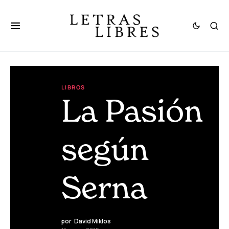
LIBROS
La Pasión
según
Serna
por
David Miklos