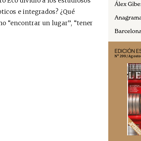
 Eco dividió a los estudiosos
Álex Gibe
pticos e integrados? ¿Qué
Anagram
o “encontrar un lugar”, “tener
Barcelona,
EDICIÓN MÉXICO
EDICIÓN 
N° 332 / Agosto 2026
N° 299 / Agosto