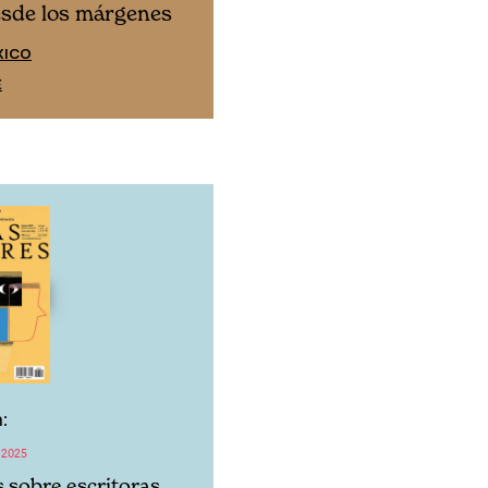
Cine desde los márgen
esde los márgenes
EDICIÓN ESPAÑA
XICO
SUSCRÍBETE
E
:
 2025
s sobre escritoras