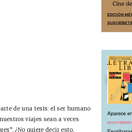
Cine desde los márgenes
s
Cine d
EDICIÓN ESPAÑA
EDICIÓN MÉ
SUSCRÍBETE
SUSCRÍBET
 parte de una tesis: el ser humano
Aparece en
nuestros viajes sean a veces
NO.314 FEBRERO
res”. ¿No quiere decir esto,
Escritora