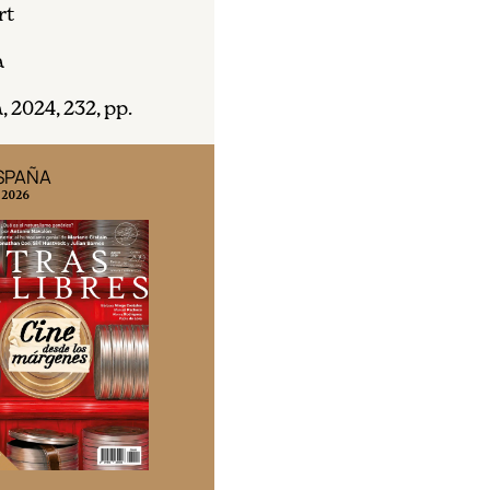
rt
a
 2024, 232, pp.
ESPAÑA
EDICIÓN MÉXICO
 2026
N° 332 / Agosto 2026