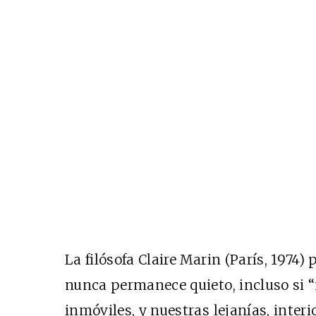
Cine desde los márgene
EDICIÓN MÉXICO
SUSCRÍBETE
La filósofa Claire Marin (París, 1974)
nunca permanece quieto, incluso si “
inmóviles, y nuestras lejanías, interio