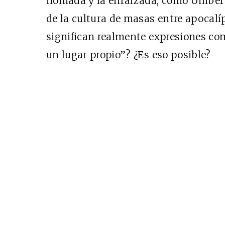
nómada y la enraizada, como Umberto
de la cultura de masas entre apocalí
significan realmente expresiones com
un lugar propio”? ¿Es eso posible?
EDICIÓN ESPAÑA
N° 299 / Agosto 2026