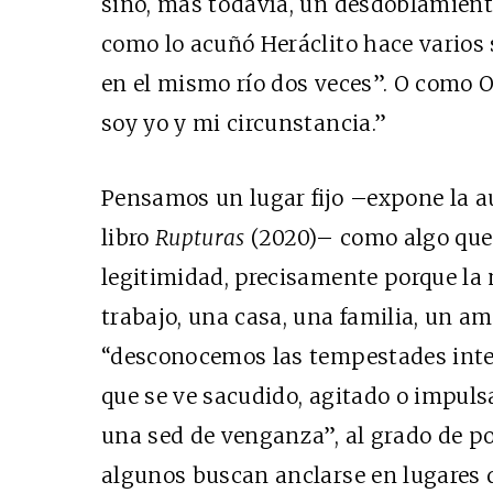
sino, más todavía, un desdoblamiento
como lo acuñó Heráclito hace varios
en el mismo río dos veces”. O como O
soy yo y mi circunstancia.”
Pensamos un lugar fijo –expone la 
libro
Rupturas
(2020)– como algo que 
legitimidad, precisamente porque la
trabajo, una casa, una familia, un a
“desconocemos las tempestades inte
que se ve sacudido, agitado o impuls
una sed de venganza”, al grado de pon
algunos buscan anclarse en lugares 