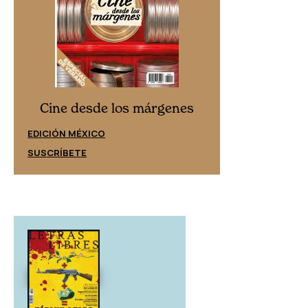
Cine desd
Cine desde los márgenes
EDICIÓN ESPAÑ
EDICIÓN MÉXICO
SUSCRÍBETE
SUSCRÍBETE