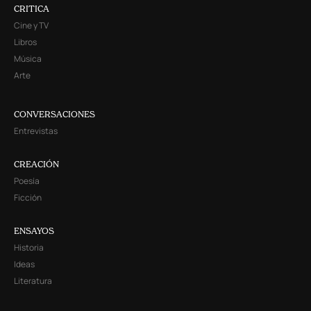
CRITICA
Cine y TV
Libros
Música
Arte
CONVERSACIONES
Entrevistas
CREACIÓN
Poesía
Ficción
ENSAYOS
Historia
Ideas
Literatura