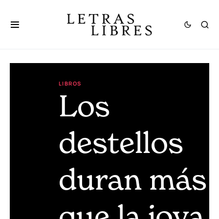
LIBROS
Los
destellos
duran más
que la joya