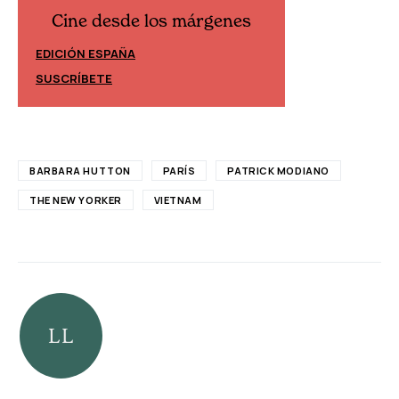
Cine desde los márgenes
Cine desd
EDICIÓN ESPAÑA
EDICIÓN MÉXIC
SUSCRÍBETE
SUSCRÍBETE
BARBARA HUTTON
PARÍS
PATRICK MODIANO
THE NEW YORKER
VIETNAM