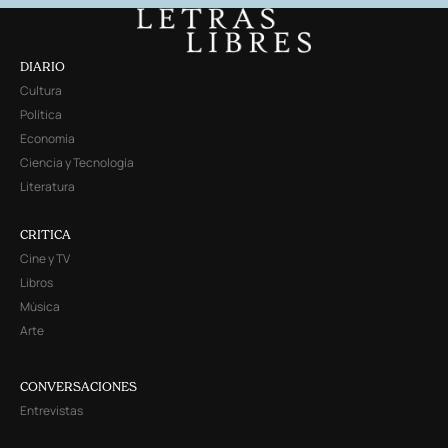
DIARIO
Cultura
Política
Economía
Ciencia y Tecnología
Literatura
CRITICA
Cine y TV
Libros
Música
Arte
CONVERSACIONES
Entrevistas