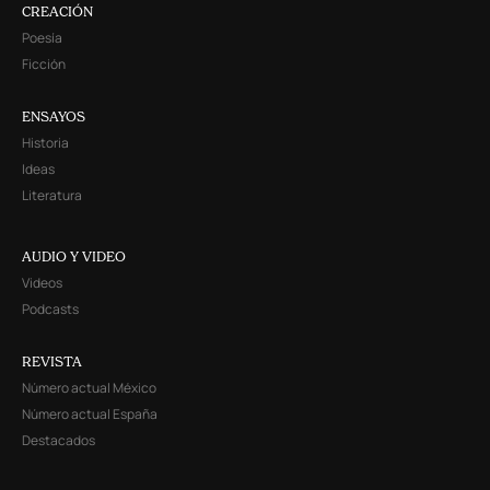
CREACIÓN
Poesía
Ficción
ENSAYOS
Historia
Ideas
Literatura
AUDIO Y VIDEO
Videos
Podcasts
REVISTA
Número actual México
Número actual España
Destacados