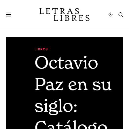
LIBROS
Octavio
Paz en su
siglo:
Catálogo