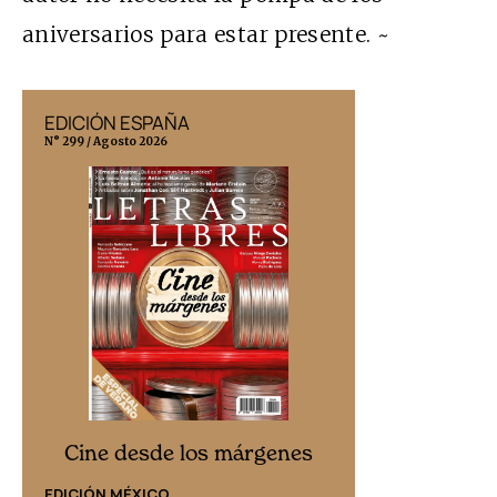
aniversarios para estar presente. ~
EDICIÓN ESPAÑA
EDICIÓN MÉX
N° 299 / Agosto 2026
N° 332 / Agosto 202
Cine desd
Cine desde los márgenes
EDICIÓN ESPAÑ
EDICIÓN MÉXICO