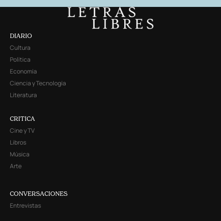
DIARIO
Cultura
Política
Economía
Ciencia y Tecnología
Literatura
CRITICA
Cine y TV
Libros
Música
Arte
CONVERSACIONES
Entrevistas