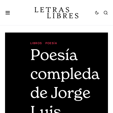
LIBROS
POESÍA
Poesía
compleda
de Jorge
Luis