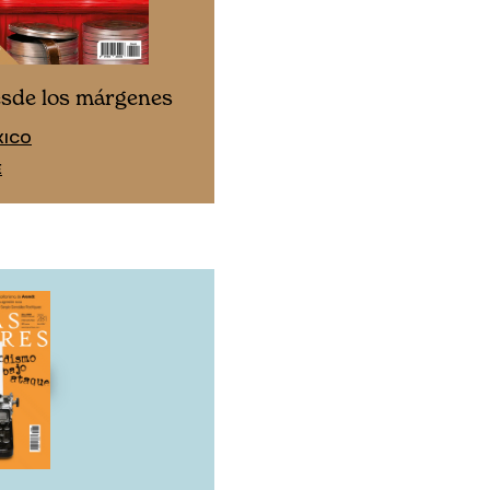
Cine desde los márgen
esde los márgenes
EDICIÓN ESPAÑA
XICO
SUSCRÍBETE
E