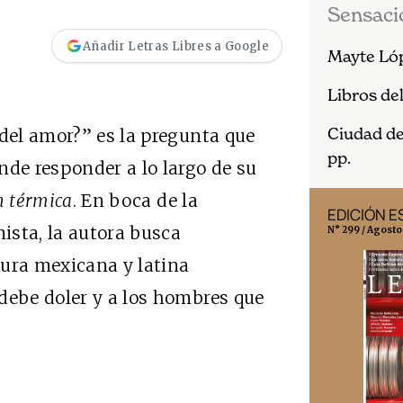
Sensaci
Añadir Letras Libres a Google
Mayte Ló
Libros de
Ciudad de
 del amor?” es la pregunta que
pp.
nde responder a lo largo de su
n térmica
. En boca de la
EDICIÓN MÉXICO
EDICIÓN 
nista, la autora busca
N° 332 / Agosto 2026
N° 299 / Agosto
tura mexicana y latina
debe doler y a los hombres que