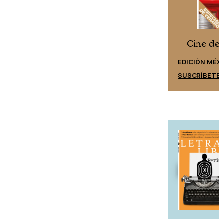
Cine desde los márgenes
s
Cine d
EDICIÓN ESPAÑA
EDICIÓN MÉ
SUSCRÍBETE
SUSCRÍBET