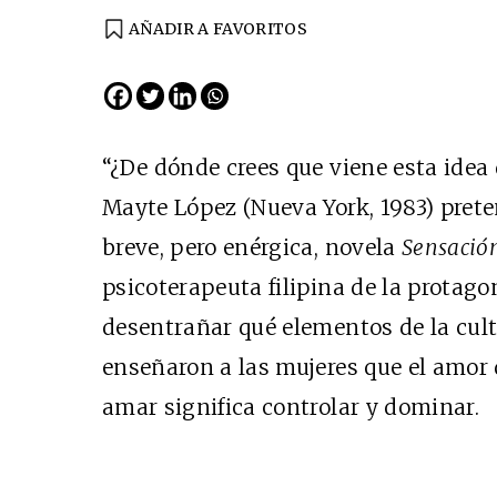
AÑADIR A FAVORITOS
“¿De dónde crees que viene esta idea
Mayte López (Nueva York, 1983) prete
breve, pero enérgica, novela
Sensació
EDICIÓN ESPAÑA
psicoterapeuta filipina de la protago
N° 299 / Agosto 2026
desentrañar qué elementos de la cul
enseñaron a las mujeres que el amor 
amar significa controlar y dominar.