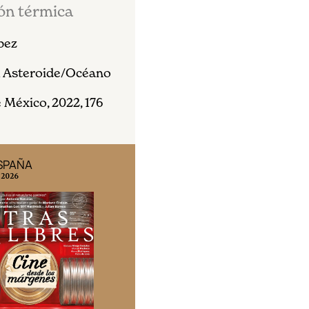
ón térmica
pez
l Asteroide/Océano
 México, 2022, 176
ESPAÑA
EDICIÓN MÉXICO
 2026
N° 332 / Agosto 2026