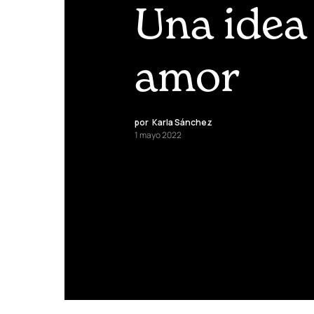
Una idea 
amor
por
Karla Sánchez
1 mayo 2022