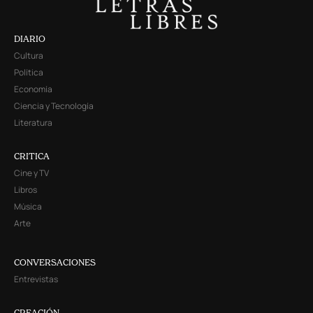
DIARIO
Cultura
Política
Economía
Ciencia y Tecnología
Literatura
CRITICA
Cine y TV
Libros
Música
Arte
CONVERSACIONES
Entrevistas
CREACIÓN