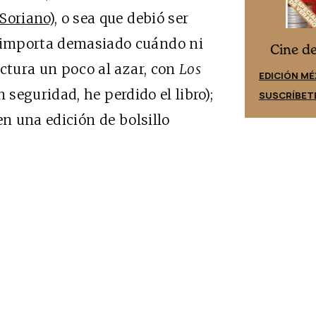
 Soriano
), o sea que debió ser
o importa demasiado cuándo ni
nes
Cine 
Cine desde los márgenes
ectura un poco al azar, con
Los
EDICIÓN E
EDICIÓN MÉXICO
n seguridad, he perdido el libro);
SUSCRÍBE
SUSCRÍBETE
 en una edición de bolsillo