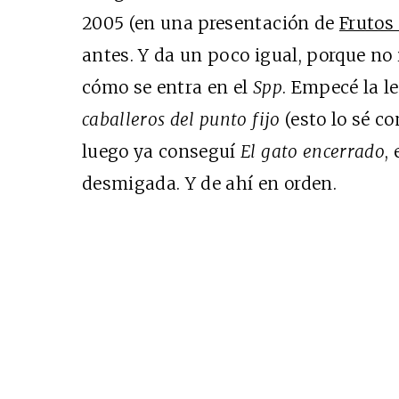
2005 (en una presentación de
Frutos
antes. Y da un poco igual, porque n
Cine desde los márge
desde los márgenes
cómo se entra en el
Spp
. Empecé la l
EDICIÓN ESPAÑA
MÉXICO
caballeros del punto fijo
(esto lo sé co
SUSCRÍBETE
ETE
luego ya conseguí
El gato encerrado
,
desmigada. Y de ahí en orden.