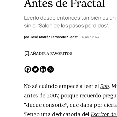
Antes de Fractal
Leerlo desde entonces también es un d
sin el ‘Salón de los pasos perdidos’.
por
José Andrés Fernández Leost
6 junio 2024
AÑADIR A FAVORITOS
 ESPAÑA
EDICIÓN MÉXICO
sto 2026
N° 332 / Agosto 2026
No sé cuándo empecé a leer el
Spp
. M
antes de 2007, porque recuerdo pregu
“duque consorte”, que daba por ciertas
Tengo una dedicatoria del
Escritor de