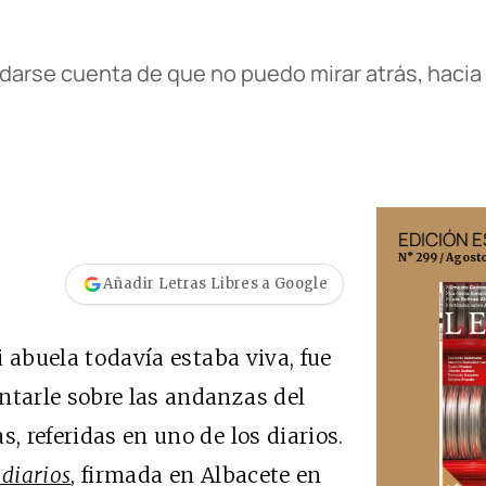
arse cuenta de que no puedo mirar atrás, hacia 
EDICIÓN ESPAÑA
EDICIÓN
N° 299 / Agosto 2026
N° 332 / Agos
Añadir Letras Libres a Google
i abuela todavía estaba viva, fue
ntarle sobre las andanzas del
, referidas en uno de los diarios.
 diarios
, firmada en Albacete en