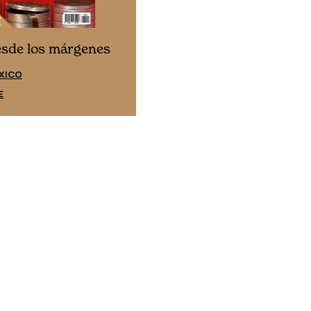
desde los márgenes
SPAÑA
TE