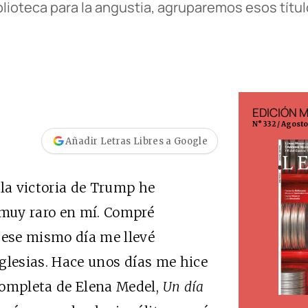
lioteca para la angustia, agruparemos esos títul
EDICIÓN ESPAÑA
EDICIÓN 
N° 299 / Agosto 2026
N° 332 / Agost
Añadir Letras Libres a Google
la victoria de Trump he
 muy raro en mí. Compré
o ese mismo día me llevé
glesias. Hace unos días me hice
completa de Elena Medel,
Un día