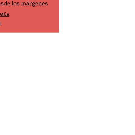
esde los márgenes
Cine desde los márgene
PAÑA
EDICIÓN MÉXICO
E
SUSCRÍBETE