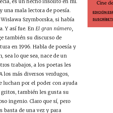
ecía, es un hecho insólito en mí.
Cine d
Cine desde los márgenes
y una mala lectora de poesía.
EDICIÓN ES
EDICIÓN MÉXICO
e Wislawa Szymborska, si había
SUSCRÍBET
SUSCRÍBETE
a. Y así fue. En
El gran número,
ge también su discurso de
tura en 1996. Habla de poesía y
n, sea lo que sea, nace de un
tros trabajos, a los poetas les
“A los más diversos verdugos,
ue luchan por el poder con ayuda
 gritos, también les gusta su
so ingenio. Claro que sí, pero
es basta de una vez y para