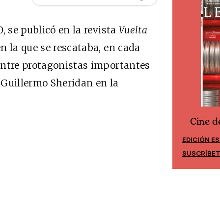
, se publicó en la revista
Vuelta
n la que se rescataba, en cada
entre protagonistas importantes
ó Guillermo Sheridan en la
Cine d
Cine desde los márgenes
EDICIÓN E
EDICIÓN MÉXICO
SUSCRÍBE
SUSCRÍBETE