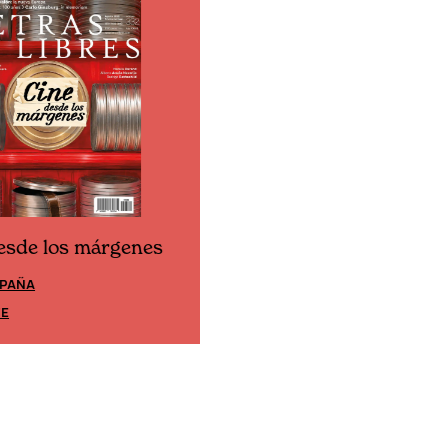
esde los márgenes
Cine desde los márgen
SPAÑA
EDICIÓN MÉXICO
TE
SUSCRÍBETE