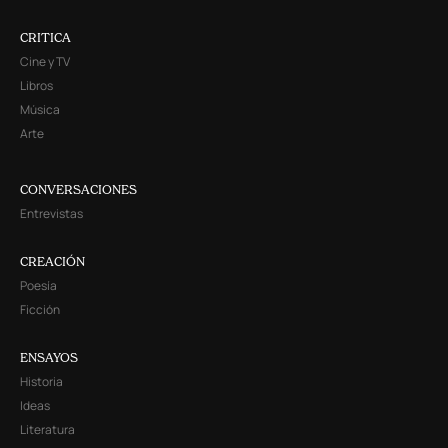
CRITICA
Cine y TV
Libros
Música
Arte
CONVERSACIONES
Entrevistas
CREACIÓN
Poesía
Ficción
ENSAYOS
Historia
Ideas
Literatura