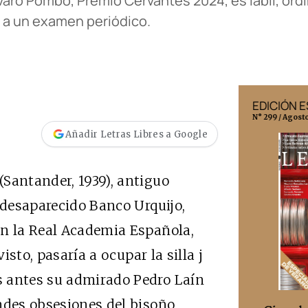
varo Pombo, Premio Cervantes 2024, es lábil, ordin
 a un examen periódico.
EDICIÓN MÉXICO
EDICIÓN 
N° 332 / Agosto 2026
N° 299 / Agost
Añadir Letras Libres a Google
Santander, 1939), antiguo
 desaparecido Banco Urquijo,
en la Real Academia Española,
visto, pasaría a ocupar la silla j
s antes su admirado Pedro Laín
ndes obsesiones del bisoño