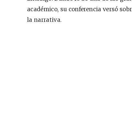
Cine desde los márgen
académico, su conferencia versó sobre
EDICIÓN MÉXICO
la narrativa.
SUSCRÍBETE