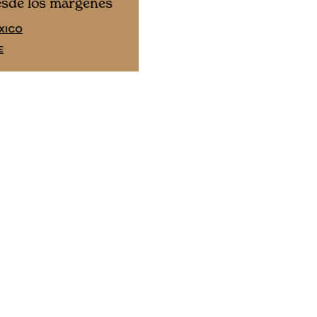
Cine desde los márgene
esde los márgenes
EDICIÓN ESPAÑA
XICO
SUSCRÍBETE
E