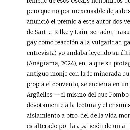
remedo de esos Oscars honoríficos q
pero que no por inexcusable deja de s
anunció el premio a este autor dos vec
de Sartre, Rilke y Laín, senador, tras
gay como reacción a la vulgaridad ga
entrevista) yo andaba leyendo su úl
(Anagrama, 2024), en la que su prota
antiguo monje con la fe minorada qu
propia el convento, se encierra en u
Argüelles —el mismo del que Pombo 
devotamente a la lectura y el ensim
aislamiento a otro: del de la vida mon
es alterado por la aparición de un 