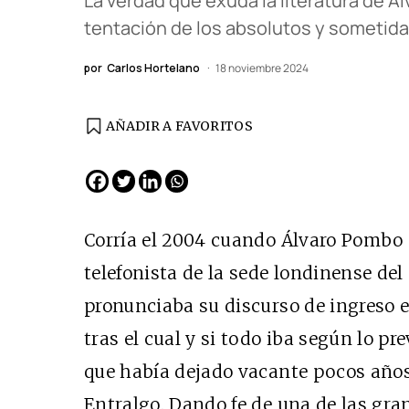
La verdad que exuda la literatura de Ál
tentación de los absolutos y sometida
por
Carlos Hortelano
18 noviembre 2024
AÑADIR A FAVORITOS
EDICIÓN ESPAÑA
N° 299 / Agosto 2026
Corría el 2004 cuando Álvaro Pombo (
telefonista de la sede londinense del
pronunciaba su discurso de ingreso 
tras el cual y si todo iba según lo pre
que había dejado vacante pocos año
Entralgo. Dando fe de una de las gra