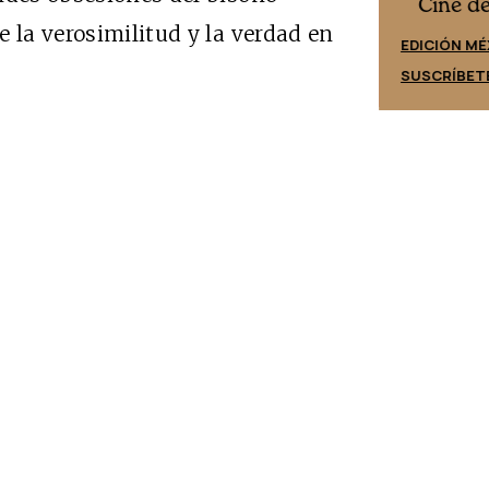
Cine desde los márgenes
es
Cine d
 la verosimilitud y la verdad en
EDICIÓN ESPAÑA
EDICIÓN MÉ
SUSCRÍBETE
SUSCRÍBET