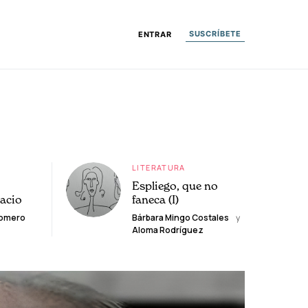
SUSCRÍBETE
ENTRAR
LITERATURA
Espliego, que no
lacio
faneca (I)
Romero
Bárbara Mingo Costales
y
Aloma Rodríguez