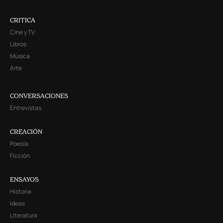
CRITICA
Cine y TV
Libros
Música
Arte
CONVERSACIONES
Entrevistas
CREACIÓN
Poesía
Ficción
ENSAYOS
Historia
Ideas
Literatura