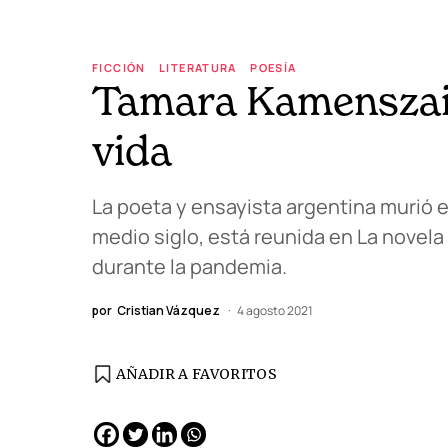
FICCIÓN
LITERATURA
POESÍA
Tamara Kamenszain,
vida
La poeta y ensayista argentina murió e
medio siglo, está reunida en La novela
durante la pandemia.
por
Cristian Vázquez
4 agosto 2021
AÑADIR A FAVORITOS
EDICIÓN ESPAÑA
N° 299 / Agosto 2026