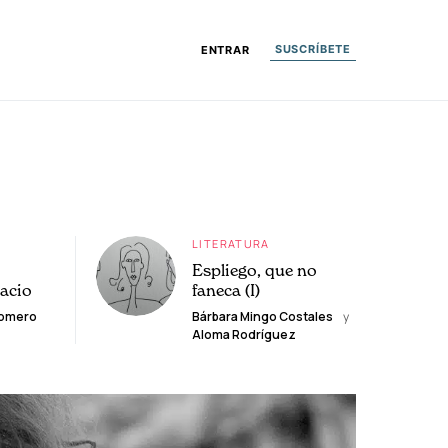
SUSCRÍBETE
ENTRAR
LITERATURA
Espliego, que no
lacio
faneca (I)
Romero
Bárbara Mingo Costales
y
Aloma Rodríguez