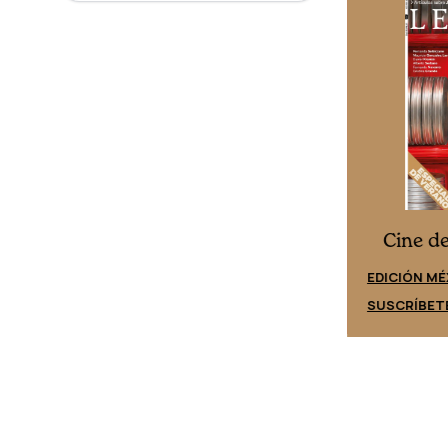
Cine desde los márgenes
es
Cine d
EDICIÓN ESPAÑA
EDICIÓN MÉ
SUSCRÍBETE
SUSCRÍBET