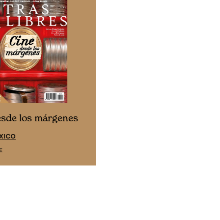
Cine desde los márgene
esde los márgenes
EDICIÓN ESPAÑA
XICO
SUSCRÍBETE
E