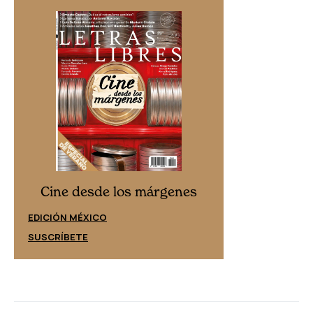
Cine desd
Cine desde los márgenes
EDICIÓN ESPAÑ
EDICIÓN MÉXICO
SUSCRÍBETE
SUSCRÍBETE