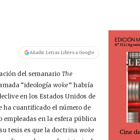
EDICIÓN ESPAÑA
EDICIÓN 
N° 299 / Agosto 2026
N° 332 / Agost
Añadir Letras Libres a Google
gación del semanario
The
 llamada “ideología
woke
” habría
eclive en los Estados Unidos de
ue ha cuantificado el número de
o empleadas en la esfera pública
su tesis es que la doctrina
woke
Cine d
Cine desde los márgenes