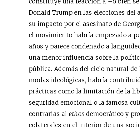
constituye una reacción a –o bien se 
Donald Trump en las elecciones del a
su impacto por el asesinato de George
el movimiento habría empezado a per
años y parece condenado a languidec
una menor influencia sobre la políti
pública. Además del ciclo natural de 
modas ideológicas, habría contribuido
prácticas como la limitación de la li
seguridad emocional o la famosa cul
contrarias al
ethos
democrático y pro
colaterales en el interior de una soci