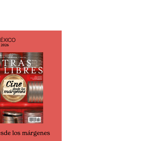
MÉXICO
EDICIÓN ESPAÑA
o 2026
N° 299 / Agosto 2026
esde los márgenes
Cine desde los márgene