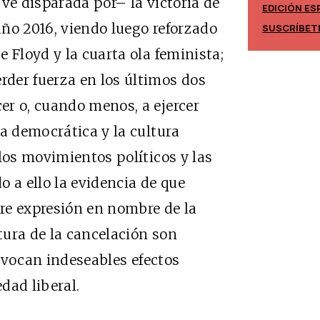
ve disparada por– la victoria de
EDICIÓN ES
EDICIÓN MÉXICO
ño 2016, viendo luego reforzado
SUSCRÍBET
SUSCRÍBETE
 Floyd y la cuarta ola feminista;
der fuerza en los últimos dos
er o, cuando menos, a ejercer
ca democrática y la cultura
los movimientos políticos y las
 a ello la evidencia de que
bre expresión en nombre de la
tura de la cancelación son
vocan indeseables efectos
edad liberal.