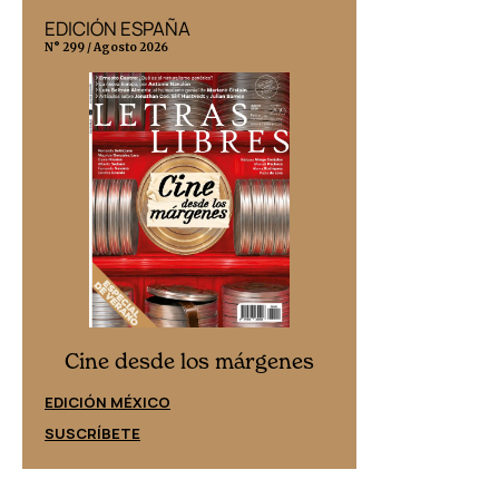
EDICIÓN ESPAÑA
EDICIÓN MÉX
N° 299 / Agosto 2026
N° 332 / Agosto 202
Cine desd
Cine desde los márgenes
EDICIÓN ESPAÑ
EDICIÓN MÉXICO
SUSCRÍBETE
SUSCRÍBETE