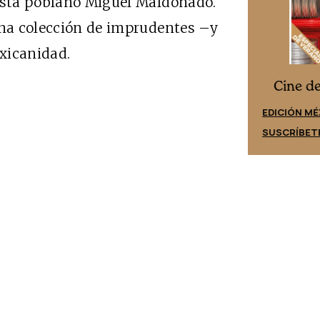
yista poblano Miguel Maldonado.
una colección de imprudentes –y
xicanidad.
Cine desde los márgenes
es
Cine d
EDICIÓN ESPAÑA
EDICIÓN MÉ
SUSCRÍBETE
SUSCRÍBET