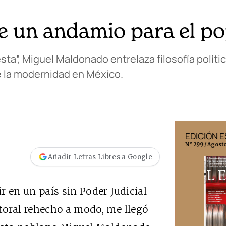
e un andamio para el p
sta”, Miguel Maldonado entrelaza filosofía polític
e la modernidad en México.
EDICIÓN MÉXICO
EDICIÓN 
N° 332 / Agosto 2026
N° 299 / Agost
Añadir Letras Libres a Google
r en un país sin Poder Judicial
toral rehecho a modo, me llegó