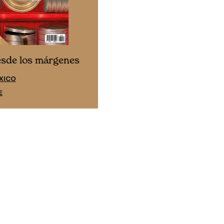
Cine desde los márgene
esde los márgenes
EDICIÓN ESPAÑA
XICO
SUSCRÍBETE
E