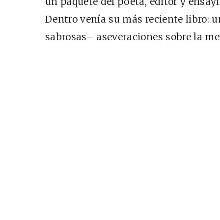
un paquete del poeta, editor y ensa
Dentro venía su más reciente libro: 
sabrosas– aseveraciones sobre la me
Cine desde los márgen
EDICIÓN MÉXICO
SUSCRÍBETE