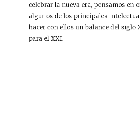
celebrar la nueva era, pensamos en 
algunos de los principales intelectu
hacer con ellos un balance del siglo 
Cine desde los márgen
para el XXI.
EDICIÓN MÉXICO
SUSCRÍBETE