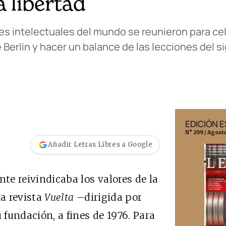
a libertad
es intelectuales del mundo se reunieron para cel
Berlín y hacer un balance de las lecciones del si
EDICIÓN MÉXICO
EDICIÓN 
N° 332 / Agosto 2026
N° 299 / Agost
Añadir Letras Libres a Google
nte reivindicaba los valores de la
la revista
Vuelta
–dirigida por
fundación, a fines de 1976. Para