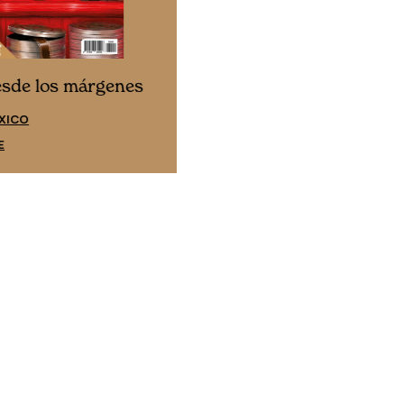
Cine desde los márgene
esde los márgenes
EDICIÓN ESPAÑA
XICO
SUSCRÍBETE
E