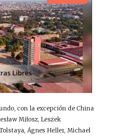
mundo, con la excepción de China
zes
ł
aw Mi
ł
osz, Leszek
olstaya, Ágnes Heller, Michael