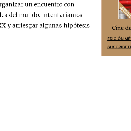
organizar un encuentro con
ales del mundo. Intentaríamos
XX y arriesgar algunas hipótesis
Cine desde los márgenes
es
Cine d
EDICIÓN ESPAÑA
EDICIÓN MÉ
SUSCRÍBETE
SUSCRÍBET