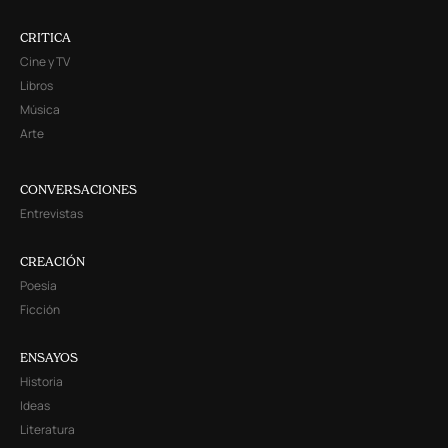
CRITICA
Cine y TV
Libros
Música
Arte
CONVERSACIONES
Entrevistas
CREACIÓN
Poesía
Ficción
ENSAYOS
Historia
Ideas
Literatura